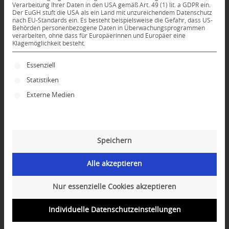
Verarbeitung Ihrer Daten in den USA gemäß Art. 49 (1) lit. a GDPR ein.
Der EuGH stuft die USA als ein Land mit unzureichendem Datenschutz
0
nach EU-Standards ein. Es besteht beispielsweise die Gefahr, dass US-
Behörden personenbezogene Daten in Überwachungsprogrammen
verarbeiten, ohne dass für Europäerinnen und Europäer eine
Klagemöglichkeit besteht.
KOMMENTARE
Dein Kommentar
Es folgt eine Liste der Service-Gruppen, für die ei
Essenziell
Statistiken
An Diskussion beteiligen?
Hinterlassen Sie uns Ihren Kommentar!
Externe Medien
*
Name
Speichern
*
E-Mail-Adresse
Alle akzeptieren
Website
Nur essenzielle Cookies akzeptieren
Individuelle Datenschutzeinstellungen