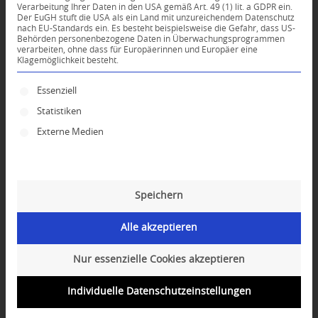
Verarbeitung Ihrer Daten in den USA gemäß Art. 49 (1) lit. a GDPR ein.
Der EuGH stuft die USA als ein Land mit unzureichendem Datenschutz
0
nach EU-Standards ein. Es besteht beispielsweise die Gefahr, dass US-
Behörden personenbezogene Daten in Überwachungsprogrammen
verarbeiten, ohne dass für Europäerinnen und Europäer eine
Klagemöglichkeit besteht.
KOMMENTARE
Dein Kommentar
Es folgt eine Liste der Service-Gruppen, für die ei
Essenziell
Statistiken
An Diskussion beteiligen?
Hinterlassen Sie uns Ihren Kommentar!
Externe Medien
*
Name
Speichern
*
E-Mail-Adresse
Alle akzeptieren
Website
Nur essenzielle Cookies akzeptieren
Individuelle Datenschutzeinstellungen