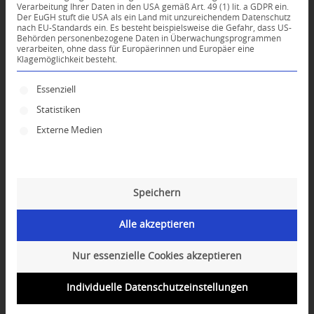
Verarbeitung Ihrer Daten in den USA gemäß Art. 49 (1) lit. a GDPR ein.
Der EuGH stuft die USA als ein Land mit unzureichendem Datenschutz
0
nach EU-Standards ein. Es besteht beispielsweise die Gefahr, dass US-
Behörden personenbezogene Daten in Überwachungsprogrammen
verarbeiten, ohne dass für Europäerinnen und Europäer eine
Klagemöglichkeit besteht.
KOMMENTARE
Dein Kommentar
Es folgt eine Liste der Service-Gruppen, für die ei
Essenziell
Statistiken
An Diskussion beteiligen?
Hinterlassen Sie uns Ihren Kommentar!
Externe Medien
*
Name
Speichern
*
E-Mail-Adresse
Alle akzeptieren
Website
Nur essenzielle Cookies akzeptieren
Individuelle Datenschutzeinstellungen