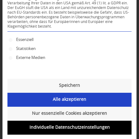
Verarbeitung Ihrer Daten in den USA gemäß Art. 49 (1) lit. a GDPR ein.
Der EuGH stuft die USA als ein Land mit unzureichendem Datenschutz
KOMMENTARE
nach EU-Standards ein. Es besteht beispielsweise die Gefahr, dass US-
Behörden personenbezogene Daten in Überwachungsprogrammen
Dein Kommentar
verarbeiten, ohne dass für Europäerinnen und Europäer eine
Klagemöglichkeit besteht.
An Diskussion beteiligen?
Es folgt eine Liste der Service-Gruppen, für die ei
Hinterlassen Sie uns Ihren Kommentar!
Essenziell
Statistiken
*
Name
Externe Medien
*
E-Mail-Adresse
Speichern
Website
Alle akzeptieren
Nur essenzielle Cookies akzeptieren
Individuelle Datenschutzeinstellungen