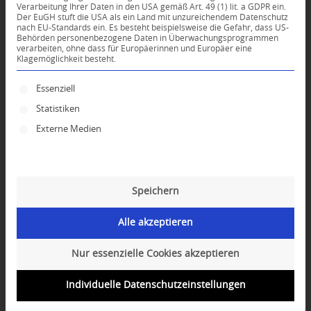
Verarbeitung Ihrer Daten in den USA gemäß Art. 49 (1) lit. a GDPR ein.
Der EuGH stuft die USA als ein Land mit unzureichendem Datenschutz
*
nach EU-Standards ein. Es besteht beispielsweise die Gefahr, dass US-
Name
Behörden personenbezogene Daten in Überwachungsprogrammen
verarbeiten, ohne dass für Europäerinnen und Europäer eine
Klagemöglichkeit besteht.
*
E-Mail-Adresse
Es folgt eine Liste der Service-Gruppen, für die ei
Essenziell
Statistiken
Website
Externe Medien
Speichern
Alle akzeptieren
Nur essenzielle Cookies akzeptieren
Individuelle Datenschutzeinstellungen