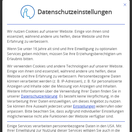
Mit d
Datenschutzeinstellungen
Wir nutzen Cookies auf unserer Website. Einige von ihnen sind
essenziell, während andere uns helfen, diese Website und Ihre
Erfahrung zu verbessern.
Wenn Sie unter 16 Jahre alt sind und Ihre Einwilligung zu optionalen
Services geben möchten, müssen Sie Ihre Erziehungsberechtigten um
Erlaubnis bitten.
Wir verwenden Cookies und andere Technologien auf unserer Website.
Einige von ihnen sind essenziell, während andere uns helfen, diese
Website und Ihre Erfahrung zu verbessern.
Personenbezogene Daten
können verarbeitet werden (z. B. IP-Adressen), z. B. für personalisierte
Anzeigen und Inhalte oder die Messung von Anzeigen und Inhalten.
0
Weitere Informationen über die Verwendung Ihrer Daten finden Sie in
unserer
Datenschutzerklärung
.
Es besteht keine Verpflichtung, in die
Verarbeitung Ihrer Daten einzuwilligen, um dieses Angebot zu nutzen.
KOMMENTARE
Sie können Ihre Auswahl jederzeit unter
Einstellungen
widerrufen oder
anpassen.
Bitte beachten Sie, dass aufgrund individueller Einstellungen
Dein Kommentar
möglicherweise nicht alle Funktionen der Website verfügbar sind.
An Diskussion beteiligen?
Einige Services verarbeiten personenbezogene Daten in den USA. Mit
Hinterlassen Sie uns Ihren Kommentar!
Ihrer Einwilligung zur Nutzung dieser Services willigen Sie auch in die