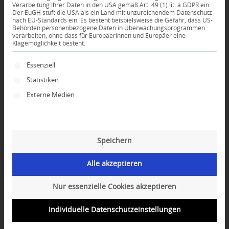
Verarbeitung Ihrer Daten in den USA gemäß Art. 49 (1) lit. a GDPR ein.
Der EuGH stuft die USA als ein Land mit unzureichendem Datenschutz
*
nach EU-Standards ein. Es besteht beispielsweise die Gefahr, dass US-
Name
Behörden personenbezogene Daten in Überwachungsprogrammen
verarbeiten, ohne dass für Europäerinnen und Europäer eine
Klagemöglichkeit besteht.
*
E-Mail-Adresse
Es folgt eine Liste der Service-Gruppen, für die ei
Essenziell
Statistiken
Website
Externe Medien
Speichern
Alle akzeptieren
Nur essenzielle Cookies akzeptieren
Individuelle Datenschutzeinstellungen