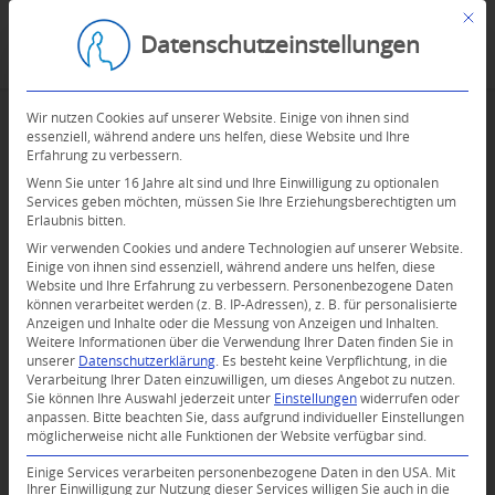
Mit d
Datenschutzeinstellungen
Wir nutzen Cookies auf unserer Website. Einige von ihnen sind
essenziell, während andere uns helfen, diese Website und Ihre
Erfahrung zu verbessern.
Wenn Sie unter 16 Jahre alt sind und Ihre Einwilligung zu optionalen
Services geben möchten, müssen Sie Ihre Erziehungsberechtigten um
Erlaubnis bitten.
Wir verwenden Cookies und andere Technologien auf unserer Website.
Einige von ihnen sind essenziell, während andere uns helfen, diese
Website und Ihre Erfahrung zu verbessern.
Personenbezogene Daten
können verarbeitet werden (z. B. IP-Adressen), z. B. für personalisierte
Anzeigen und Inhalte oder die Messung von Anzeigen und Inhalten.
0
Weitere Informationen über die Verwendung Ihrer Daten finden Sie in
unserer
Datenschutzerklärung
.
Es besteht keine Verpflichtung, in die
Verarbeitung Ihrer Daten einzuwilligen, um dieses Angebot zu nutzen.
KOMMENTARE
Sie können Ihre Auswahl jederzeit unter
Einstellungen
widerrufen oder
anpassen.
Bitte beachten Sie, dass aufgrund individueller Einstellungen
Dein Kommentar
möglicherweise nicht alle Funktionen der Website verfügbar sind.
An Diskussion beteiligen?
Einige Services verarbeiten personenbezogene Daten in den USA. Mit
Hinterlassen Sie uns Ihren Kommentar!
Ihrer Einwilligung zur Nutzung dieser Services willigen Sie auch in die