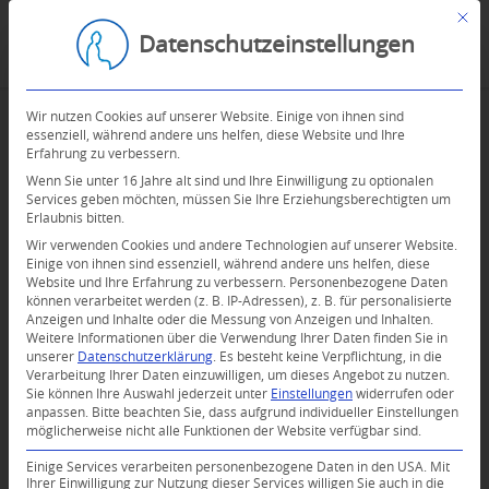
Mit d
Datenschutzeinstellungen
Wir nutzen Cookies auf unserer Website. Einige von ihnen sind
essenziell, während andere uns helfen, diese Website und Ihre
Erfahrung zu verbessern.
Wenn Sie unter 16 Jahre alt sind und Ihre Einwilligung zu optionalen
Services geben möchten, müssen Sie Ihre Erziehungsberechtigten um
Erlaubnis bitten.
Wir verwenden Cookies und andere Technologien auf unserer Website.
Einige von ihnen sind essenziell, während andere uns helfen, diese
Website und Ihre Erfahrung zu verbessern.
Personenbezogene Daten
können verarbeitet werden (z. B. IP-Adressen), z. B. für personalisierte
Anzeigen und Inhalte oder die Messung von Anzeigen und Inhalten.
0
Weitere Informationen über die Verwendung Ihrer Daten finden Sie in
unserer
Datenschutzerklärung
.
Es besteht keine Verpflichtung, in die
Verarbeitung Ihrer Daten einzuwilligen, um dieses Angebot zu nutzen.
KOMMENTARE
Sie können Ihre Auswahl jederzeit unter
Einstellungen
widerrufen oder
anpassen.
Bitte beachten Sie, dass aufgrund individueller Einstellungen
Dein Kommentar
möglicherweise nicht alle Funktionen der Website verfügbar sind.
An Diskussion beteiligen?
Einige Services verarbeiten personenbezogene Daten in den USA. Mit
Hinterlassen Sie uns Ihren Kommentar!
Ihrer Einwilligung zur Nutzung dieser Services willigen Sie auch in die