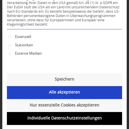
Verarbeitung Ihrer Daten in den USA gemäß Art. 49 (1) lit. a GDPR ein.
Der EuGH stuft die USA als ein Land mit unzureichendem Datenschutz
*
nach EU-Standards ein. Es besteht beispielsweise die Gefahr, dass US-
Name
Behörden personenbezogene Daten in Überwachungsprogrammen
verarbeiten, ohne dass für Europäerinnen und Europäer eine
Klagemöglichkeit besteht.
*
E-Mail-Adresse
Es folgt eine Liste der Service-Gruppen, für die ei
Essenziell
Statistiken
Website
Externe Medien
Speichern
Alle akzeptieren
Nur essenzielle Cookies akzeptieren
Individuelle Datenschutzeinstellungen