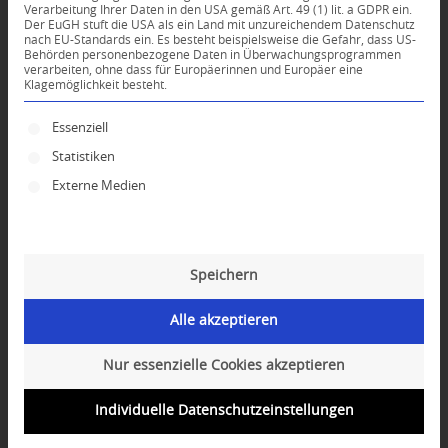
Verarbeitung Ihrer Daten in den USA gemäß Art. 49 (1) lit. a GDPR ein.
Der EuGH stuft die USA als ein Land mit unzureichendem Datenschutz
0
nach EU-Standards ein. Es besteht beispielsweise die Gefahr, dass US-
Behörden personenbezogene Daten in Überwachungsprogrammen
verarbeiten, ohne dass für Europäerinnen und Europäer eine
Klagemöglichkeit besteht.
KOMMENTARE
Dein Kommentar
Es folgt eine Liste der Service-Gruppen, für die ei
Essenziell
Statistiken
An Diskussion beteiligen?
Hinterlassen Sie uns Ihren Kommentar!
Externe Medien
*
Name
Speichern
*
E-Mail-Adresse
Alle akzeptieren
Website
Nur essenzielle Cookies akzeptieren
Individuelle Datenschutzeinstellungen