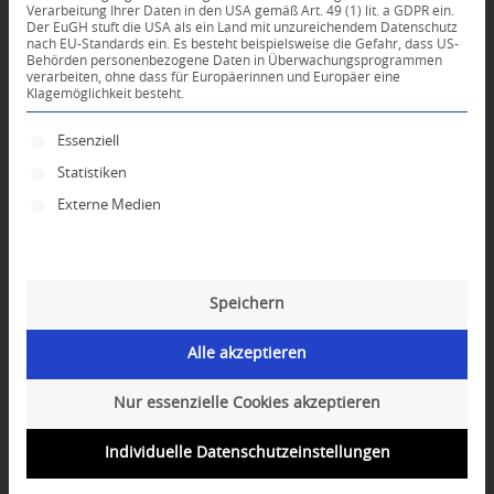
Verarbeitung Ihrer Daten in den USA gemäß Art. 49 (1) lit. a GDPR ein.
Der EuGH stuft die USA als ein Land mit unzureichendem Datenschutz
*
nach EU-Standards ein. Es besteht beispielsweise die Gefahr, dass US-
Name
Behörden personenbezogene Daten in Überwachungsprogrammen
verarbeiten, ohne dass für Europäerinnen und Europäer eine
Klagemöglichkeit besteht.
*
E-Mail-Adresse
Es folgt eine Liste der Service-Gruppen, für die ei
Essenziell
Statistiken
Website
Externe Medien
Speichern
Alle akzeptieren
Nur essenzielle Cookies akzeptieren
Individuelle Datenschutzeinstellungen