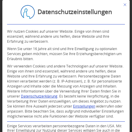
Mit d
Datenschutzeinstellungen
Wir nutzen Cookies auf unserer Website. Einige von ihnen sind
essenziell, während andere uns helfen, diese Website und Ihre
Erfahrung zu verbessern.
Wenn Sie unter 16 Jahre alt sind und Ihre Einwilligung zu optionalen
Services geben möchten, müssen Sie Ihre Erziehungsberechtigten um
Erlaubnis bitten.
Wir verwenden Cookies und andere Technologien auf unserer Website.
Einige von ihnen sind essenziell, während andere uns helfen, diese
Website und Ihre Erfahrung zu verbessern.
Personenbezogene Daten
können verarbeitet werden (z. B. IP-Adressen), z. B. für personalisierte
Anzeigen und Inhalte oder die Messung von Anzeigen und Inhalten.
0
Weitere Informationen über die Verwendung Ihrer Daten finden Sie in
unserer
Datenschutzerklärung
.
Es besteht keine Verpflichtung, in die
Verarbeitung Ihrer Daten einzuwilligen, um dieses Angebot zu nutzen.
KOMMENTARE
Sie können Ihre Auswahl jederzeit unter
Einstellungen
widerrufen oder
anpassen.
Bitte beachten Sie, dass aufgrund individueller Einstellungen
Dein Kommentar
möglicherweise nicht alle Funktionen der Website verfügbar sind.
An Diskussion beteiligen?
Einige Services verarbeiten personenbezogene Daten in den USA. Mit
Hinterlassen Sie uns Ihren Kommentar!
Ihrer Einwilligung zur Nutzung dieser Services willigen Sie auch in die