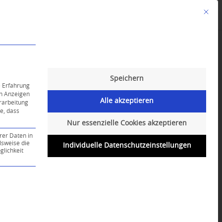
Mit die
Angebote
Kalender
English-Class
Speichern
e Erfahrung
on Anzeigen
Alle akzeptieren
erarbeitung
ie, dass
Nur essenzielle Cookies akzeptieren
rer Daten in
lsweise die
Individuelle Datenschutzeinstellungen
lichkeit
ce-Gruppe ist essenziell und kann nicht abgewählt werd