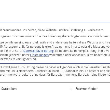
Programm
Über uns
Buddhismus
Kostenlose 
 während andere uns helfen, diese Website und Ihre Erfahrung zu verbessern.
ices geben möchten, müssen Sie Ihre Erziehungsberechtigten um Erlaubnis bitten.
e von ihnen sind essenziell, während andere uns helfen, diese Website und Ihr
P-Adressen), z. B. für personalisierte Anzeigen und Inhalte oder die Messung v
en Sie in unserer
Datenschutzerklärung
.
Es besteht keine Verpflichtung, in die V
uswahl jederzeit unter
Einstellungen
widerrufen oder anpassen.
Bitte beachten S
der Website verfügbar sind.
inwilligung zur Nutzung dieser Services willigen Sie auch in die Verarbeitung Ih
0
n Land mit unzureichendem Datenschutz nach EU-Standards ein. Es besteht beispie
ammen verarbeiten, ohne dass für Europäerinnen und Europäer eine Klagemög
KOMMENTARE
ine Einwilligung erteilt werden kann. Die erste Servi
Statistiken
Externe Medien
Kommentar!