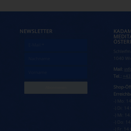
NEWSLETTER
KADA
MEDIT
ÖSTER
Schleifm
1040 Wi
Mail:
in
Tel.:
+43
Shop-Öff
Erreichba
-) Mo: 1
-) Di: 1
-) Mi: 1
-) Do: 1
-) Fr: 1