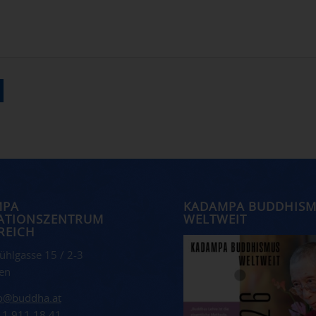
MPA
KADAMPA BUDDHIS
ATIONSZENTRUM
WELTWEIT
REICH
ühlgasse 15 / 2-3
en
fo@buddha.at
 1 911 18 41