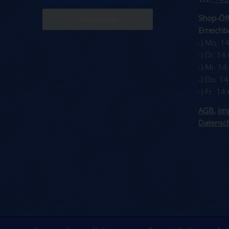
Shop-Öff
Erreichba
-) Mo: 1
-) Di: 1
-) Mi: 1
-) Do: 1
-) Fr: 1
AGB
,
Im
Datensc