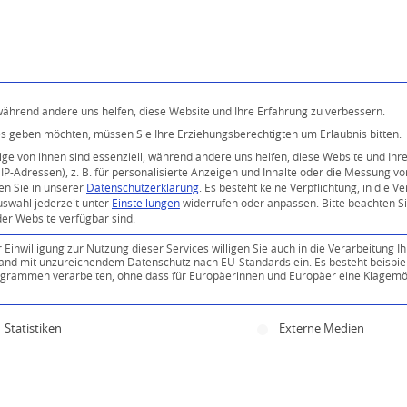
Programm
Über uns
Buddhismus
Kostenlose 
 während andere uns helfen, diese Website und Ihre Erfahrung zu verbessern.
ices geben möchten, müssen Sie Ihre Erziehungsberechtigten um Erlaubnis bitten.
e von ihnen sind essenziell, während andere uns helfen, diese Website und Ihr
P-Adressen), z. B. für personalisierte Anzeigen und Inhalte oder die Messung v
en Sie in unserer
Datenschutzerklärung
.
Es besteht keine Verpflichtung, in die V
uswahl jederzeit unter
Einstellungen
widerrufen oder anpassen.
Bitte beachten S
der Website verfügbar sind.
inwilligung zur Nutzung dieser Services willigen Sie auch in die Verarbeitung Ih
n Land mit unzureichendem Datenschutz nach EU-Standards ein. Es besteht beispie
ammen verarbeiten, ohne dass für Europäerinnen und Europäer eine Klagemög
ine Einwilligung erteilt werden kann. Die erste Servi
Statistiken
Externe Medien