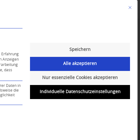
Mit die
Angebote
Kalender
English-Class
Speichern
e Erfahrung
on Anzeigen
Alle akzeptieren
erarbeitung
ie, dass
Nur essenzielle Cookies akzeptieren
rer Daten in
lsweise die
Individuelle Datenschutzeinstellungen
lichkeit
ce-Gruppe ist essenziell und kann nicht abgewählt werd