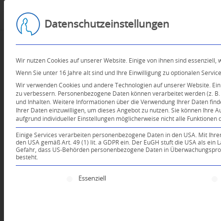
Datenschutzeinstellungen
Wir nutzen Cookies auf unserer Website. Einige von ihnen sind essenziell,
Wenn Sie unter 16 Jahre alt sind und Ihre Einwilligung zu optionalen Serv
Wir verwenden Cookies und andere Technologien auf unserer Website. Einig
zu verbessern.
Personenbezogene Daten können verarbeitet werden (z. B. I
und Inhalten.
Weitere Informationen über die Verwendung Ihrer Daten find
Ihrer Daten einzuwilligen, um dieses Angebot zu nutzen.
Sie können Ihre A
aufgrund individueller Einstellungen möglicherweise nicht alle Funktionen 
Einige Services verarbeiten personenbezogene Daten in den USA. Mit Ihrer E
den USA gemäß Art. 49 (1) lit. a GDPR ein. Der EuGH stuft die USA als ei
Gefahr, dass US-Behörden personenbezogene Daten in Überwachungsprogr
besteht.
Es folgt eine Liste der Service-Gruppen, für die e
Essenziell