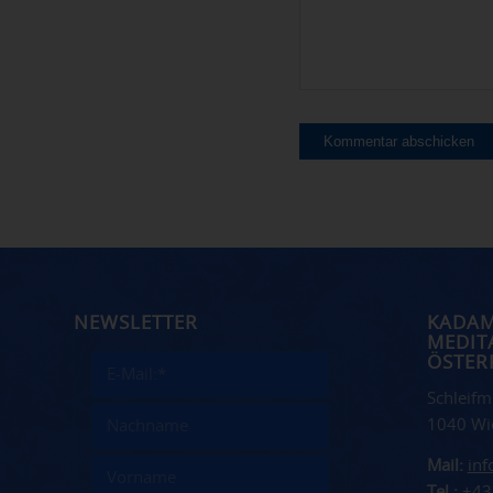
NEWSLETTER
KADA
MEDIT
ÖSTER
Schleifm
1040 Wi
Mail:
in
Tel.:
+43