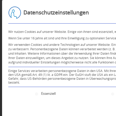
Datenschutzeinstellungen
Wir nutzen Cookies auf unserer Website. Einige von ihnen sind essenziell,
Wenn Sie unter 16 Jahre alt sind und Ihre Einwilligung zu optionalen Serv
Wir verwenden Cookies und andere Technologien auf unserer Website. Einig
zu verbessern.
Personenbezogene Daten können verarbeitet werden (z. B. I
und Inhalten.
Weitere Informationen über die Verwendung Ihrer Daten find
Ihrer Daten einzuwilligen, um dieses Angebot zu nutzen.
Sie können Ihre A
aufgrund individueller Einstellungen möglicherweise nicht alle Funktionen 
Einige Services verarbeiten personenbezogene Daten in den USA. Mit Ihrer E
den USA gemäß Art. 49 (1) lit. a GDPR ein. Der EuGH stuft die USA als ei
Gefahr, dass US-Behörden personenbezogene Daten in Überwachungsprogr
besteht.
Es folgt eine Liste der Service-Gruppen, für die e
Essenziell
Dein Kommentar
An Diskussion beteiligen?
Hinterlassen Sie uns Ihren 