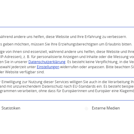
Programm
Über uns
Buddhismus
Kostenlose 
 während andere uns helfen, diese Website und Ihre Erfahrung zu verbessern.
ices geben möchten, müssen Sie Ihre Erziehungsberechtigten um Erlaubnis bitten.
e von ihnen sind essenziell, während andere uns helfen, diese Website und Ihr
P-Adressen), z. B. für personalisierte Anzeigen und Inhalte oder die Messung v
en Sie in unserer
Datenschutzerklärung
.
Es besteht keine Verpflichtung, in die V
uswahl jederzeit unter
Einstellungen
widerrufen oder anpassen.
Bitte beachten S
der Website verfügbar sind.
inwilligung zur Nutzung dieser Services willigen Sie auch in die Verarbeitung Ih
0
n Land mit unzureichendem Datenschutz nach EU-Standards ein. Es besteht beispie
ammen verarbeiten, ohne dass für Europäerinnen und Europäer eine Klagemög
KOMMENTARE
ine Einwilligung erteilt werden kann. Die erste Servi
Statistiken
Externe Medien
Kommentar!