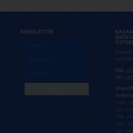
NEWSLETTER
KADA
MEDIT
ÖSTER
Schleifm
1040 Wi
Mail:
in
Tel.:
+43
Shop-Öff
Erreichba
-) Mo: 1
-) Di: 1
-) Mi: 1
-) Do: 1
-) Fr: 1