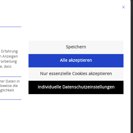
Mit die
Angebote
Kalender
English-Class
Speichern
e Erfahrung
on Anzeigen
Alle akzeptieren
erarbeitung
ie, dass
Nur essenzielle Cookies akzeptieren
rer Daten in
lsweise die
Individuelle Datenschutzeinstellungen
lichkeit
ce-Gruppe ist essenziell und kann nicht abgewählt werd