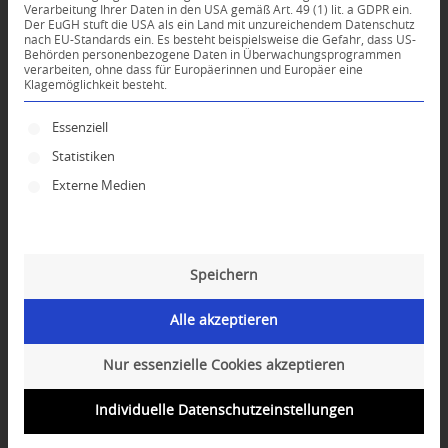
Verarbeitung Ihrer Daten in den USA gemäß Art. 49 (1) lit. a GDPR ein.
KOMMENTARE
Der EuGH stuft die USA als ein Land mit unzureichendem Datenschutz
nach EU-Standards ein. Es besteht beispielsweise die Gefahr, dass US-
Dein Kommentar
Behörden personenbezogene Daten in Überwachungsprogrammen
verarbeiten, ohne dass für Europäerinnen und Europäer eine
Klagemöglichkeit besteht.
An Diskussion beteiligen?
Hinterlassen Sie uns Ihren Kommentar!
Es folgt eine Liste der Service-Gruppen, für die ei
Essenziell
*
Name
Statistiken
Externe Medien
*
E-Mail-Adresse
Speichern
Website
Alle akzeptieren
Nur essenzielle Cookies akzeptieren
Individuelle Datenschutzeinstellungen