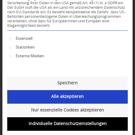
Verarbeitung Ihrer Daten in den USA gemäß Art. 49 (1) lit. a GDPR ein.
KOMMENTARE
Der EuGH stuft die USA als ein Land mit unzureichendem Datenschutz
nach EU-Standards ein. Es besteht beispielsweise die Gefahr, dass US-
Dein Kommentar
Behörden personenbezogene Daten in Überwachungsprogrammen
verarbeiten, ohne dass für Europäerinnen und Europäer eine
Klagemöglichkeit besteht.
An Diskussion beteiligen?
Hinterlassen Sie uns Ihren Kommentar!
Es folgt eine Liste der Service-Gruppen, für die ei
Essenziell
*
Name
Statistiken
Externe Medien
*
E-Mail-Adresse
Speichern
Website
Alle akzeptieren
Nur essenzielle Cookies akzeptieren
Individuelle Datenschutzeinstellungen