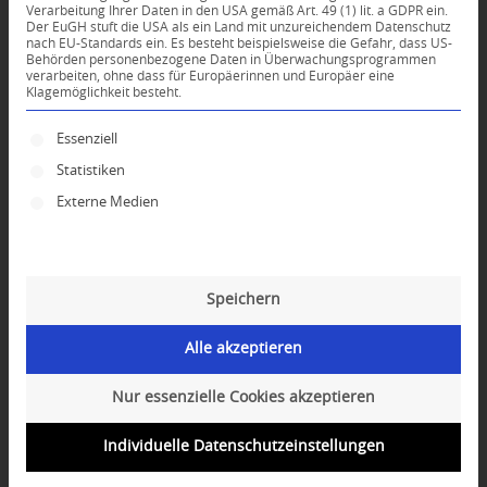
Verarbeitung Ihrer Daten in den USA gemäß Art. 49 (1) lit. a GDPR ein.
Der EuGH stuft die USA als ein Land mit unzureichendem Datenschutz
0
nach EU-Standards ein. Es besteht beispielsweise die Gefahr, dass US-
Behörden personenbezogene Daten in Überwachungsprogrammen
verarbeiten, ohne dass für Europäerinnen und Europäer eine
Klagemöglichkeit besteht.
KOMMENTARE
Dein Kommentar
Es folgt eine Liste der Service-Gruppen, für die ei
Essenziell
Statistiken
An Diskussion beteiligen?
Hinterlassen Sie uns Ihren Kommentar!
Externe Medien
*
Name
Speichern
*
E-Mail-Adresse
Alle akzeptieren
Website
Nur essenzielle Cookies akzeptieren
Individuelle Datenschutzeinstellungen