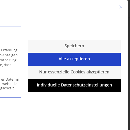
Mit die
Angebote
Kalender
English-Class
Speichern
e Erfahrung
on Anzeigen
Alle akzeptieren
erarbeitung
ie, dass
Nur essenzielle Cookies akzeptieren
rer Daten in
lsweise die
Individuelle Datenschutzeinstellungen
lichkeit
ce-Gruppe ist essenziell und kann nicht abgewählt werd