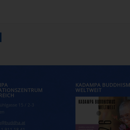
MPA
KADAMPA BUDDHIS
ATIONSZENTRUM
WELTWEIT
REICH
ühlgasse 15 / 2-3
en
fo@buddha.at
 1 911 18 41