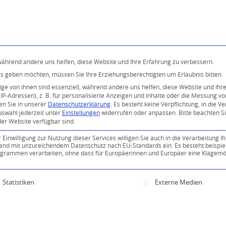
Programm
Über uns
Buddhismus
Kostenlose 
 während andere uns helfen, diese Website und Ihre Erfahrung zu verbessern.
ices geben möchten, müssen Sie Ihre Erziehungsberechtigten um Erlaubnis bitten.
e von ihnen sind essenziell, während andere uns helfen, diese Website und Ihr
P-Adressen), z. B. für personalisierte Anzeigen und Inhalte oder die Messung v
en Sie in unserer
Datenschutzerklärung
.
Es besteht keine Verpflichtung, in die V
uswahl jederzeit unter
Einstellungen
widerrufen oder anpassen.
Bitte beachten S
der Website verfügbar sind.
inwilligung zur Nutzung dieser Services willigen Sie auch in die Verarbeitung Ih
n Land mit unzureichendem Datenschutz nach EU-Standards ein. Es besteht beispie
ammen verarbeiten, ohne dass für Europäerinnen und Europäer eine Klagemög
ine Einwilligung erteilt werden kann. Die erste Servi
Statistiken
Externe Medien