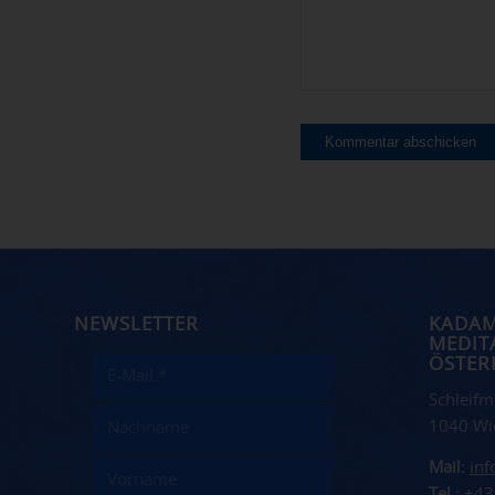
NEWSLETTER
KADA
MEDIT
ÖSTER
Schleifm
1040 Wi
Mail:
in
Tel.:
+43