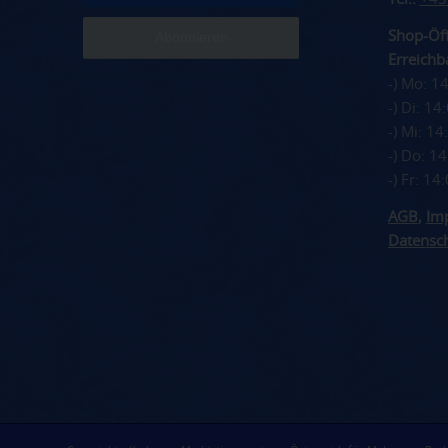
Shop-Öff
Erreichba
-) Mo: 1
-) Di: 1
-) Mi: 1
-) Do: 1
-) Fr: 1
AGB
,
Im
Datensc