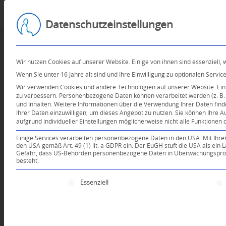
Datenschutzeinstellungen
Wir nutzen Cookies auf unserer Website. Einige von ihnen sind essenziell,
Wenn Sie unter 16 Jahre alt sind und Ihre Einwilligung zu optionalen Serv
Wir verwenden Cookies und andere Technologien auf unserer Website. Einig
zu verbessern.
Personenbezogene Daten können verarbeitet werden (z. B. I
und Inhalten.
Weitere Informationen über die Verwendung Ihrer Daten find
Ihrer Daten einzuwilligen, um dieses Angebot zu nutzen.
Sie können Ihre A
aufgrund individueller Einstellungen möglicherweise nicht alle Funktionen 
Einige Services verarbeiten personenbezogene Daten in den USA. Mit Ihrer E
den USA gemäß Art. 49 (1) lit. a GDPR ein. Der EuGH stuft die USA als ei
Gefahr, dass US-Behörden personenbezogene Daten in Überwachungsprogr
besteht.
Es folgt eine Liste der Service-Gruppen, für die e
Essenziell