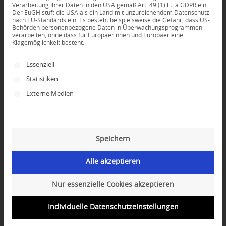
Verarbeitung Ihrer Daten in den USA gemäß Art. 49 (1) lit. a GDPR ein.
KOMMENTARE
Der EuGH stuft die USA als ein Land mit unzureichendem Datenschutz
nach EU-Standards ein. Es besteht beispielsweise die Gefahr, dass US-
Dein Kommentar
Behörden personenbezogene Daten in Überwachungsprogrammen
verarbeiten, ohne dass für Europäerinnen und Europäer eine
Klagemöglichkeit besteht.
An Diskussion beteiligen?
Hinterlassen Sie uns Ihren Kommentar!
Es folgt eine Liste der Service-Gruppen, für die ei
Essenziell
*
Name
Statistiken
Externe Medien
*
E-Mail-Adresse
Speichern
Website
Alle akzeptieren
Nur essenzielle Cookies akzeptieren
Individuelle Datenschutzeinstellungen