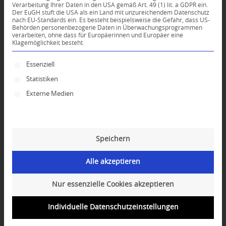
Verarbeitung Ihrer Daten in den USA gemäß Art. 49 (1) lit. a GDPR ein.
Der EuGH stuft die USA als ein Land mit unzureichendem Datenschutz
0
nach EU-Standards ein. Es besteht beispielsweise die Gefahr, dass US-
Behörden personenbezogene Daten in Überwachungsprogrammen
verarbeiten, ohne dass für Europäerinnen und Europäer eine
Klagemöglichkeit besteht.
KOMMENTARE
Dein Kommentar
Es folgt eine Liste der Service-Gruppen, für die ei
Essenziell
Statistiken
An Diskussion beteiligen?
Hinterlassen Sie uns Ihren Kommentar!
Externe Medien
*
Name
Speichern
*
E-Mail-Adresse
Alle akzeptieren
Website
Nur essenzielle Cookies akzeptieren
Individuelle Datenschutzeinstellungen