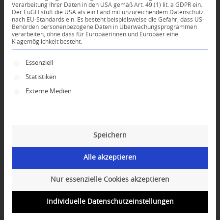
Verarbeitung Ihrer Daten in den USA gemäß Art. 49 (1) lit. a GDPR ein.
Der EuGH stuft die USA als ein Land mit unzureichendem Datenschutz
0
nach EU-Standards ein. Es besteht beispielsweise die Gefahr, dass US-
Behörden personenbezogene Daten in Überwachungsprogrammen
verarbeiten, ohne dass für Europäerinnen und Europäer eine
Klagemöglichkeit besteht.
KOMMENTARE
Dein Kommentar
Es folgt eine Liste der Service-Gruppen, für die ei
Essenziell
Statistiken
An Diskussion beteiligen?
Hinterlassen Sie uns Ihren Kommentar!
Externe Medien
*
Name
Speichern
*
E-Mail-Adresse
Alle akzeptieren
Website
Nur essenzielle Cookies akzeptieren
Individuelle Datenschutzeinstellungen