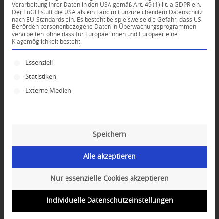
Verarbeitung Ihrer Daten in den USA gemäß Art. 49 (1) lit. a GDPR ein.
Der EuGH stuft die USA als ein Land mit unzureichendem Datenschutz
0
nach EU-Standards ein. Es besteht beispielsweise die Gefahr, dass US-
Behörden personenbezogene Daten in Überwachungsprogrammen
verarbeiten, ohne dass für Europäerinnen und Europäer eine
Klagemöglichkeit besteht.
KOMMENTARE
Dein Kommentar
Es folgt eine Liste der Service-Gruppen, für die ei
Essenziell
Statistiken
An Diskussion beteiligen?
Hinterlassen Sie uns Ihren Kommentar!
Externe Medien
*
Name
Speichern
*
E-Mail-Adresse
Alle akzeptieren
Website
Nur essenzielle Cookies akzeptieren
Individuelle Datenschutzeinstellungen