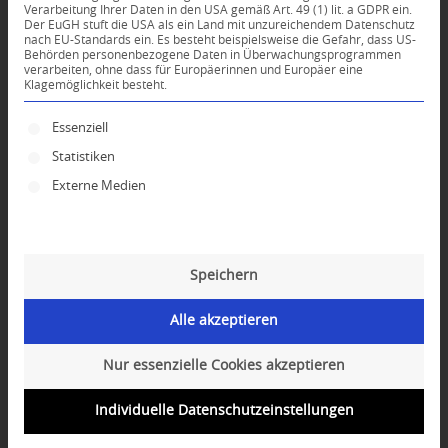
Verarbeitung Ihrer Daten in den USA gemäß Art. 49 (1) lit. a GDPR ein.
Der EuGH stuft die USA als ein Land mit unzureichendem Datenschutz
*
nach EU-Standards ein. Es besteht beispielsweise die Gefahr, dass US-
Name
Behörden personenbezogene Daten in Überwachungsprogrammen
verarbeiten, ohne dass für Europäerinnen und Europäer eine
Klagemöglichkeit besteht.
*
E-Mail-Adresse
Es folgt eine Liste der Service-Gruppen, für die ei
Essenziell
Statistiken
Website
Externe Medien
Speichern
Alle akzeptieren
Nur essenzielle Cookies akzeptieren
Individuelle Datenschutzeinstellungen