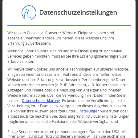
Mit d
Datenschutzeinstellungen
Wir nutzen Cookies auf unserer Website. Einige von ihnen sind
essenziell, während andere uns helfen, diese Website und Ihre
Erfahrung zu verbessern.
Wenn Sie unter 16 Jahre alt sind und Ihre Einwilligung zu optionalen
Services geben möchten, müssen Sie Ihre Erziehungsberechtigten um
Erlaubnis bitten.
Wir verwenden Cookies und andere Technologien auf unserer Website.
Einige von ihnen sind essenziell, während andere uns helfen, diese
Website und Ihre Erfahrung zu verbessern.
Personenbezogene Daten
können verarbeitet werden (z. B. IP-Adressen), z. B. für personalisierte
Anzeigen und Inhalte oder die Messung von Anzeigen und Inhalten.
0
Weitere Informationen über die Verwendung Ihrer Daten finden Sie in
unserer
Datenschutzerklärung
.
Es besteht keine Verpflichtung, in die
Verarbeitung Ihrer Daten einzuwilligen, um dieses Angebot zu nutzen.
KOMMENTARE
Sie können Ihre Auswahl jederzeit unter
Einstellungen
widerrufen oder
anpassen.
Bitte beachten Sie, dass aufgrund individueller Einstellungen
Dein Kommentar
möglicherweise nicht alle Funktionen der Website verfügbar sind.
An Diskussion beteiligen?
Einige Services verarbeiten personenbezogene Daten in den USA. Mit
Hinterlassen Sie uns Ihren Kommentar!
Ihrer Einwilligung zur Nutzung dieser Services willigen Sie auch in die