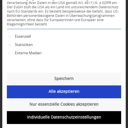
Verarbeitung Ihrer Daten in den USA gemäß Art. 49 (1) lit. a GDPR ein.
Der EuGH stuft die USA als ein Land mit unzureichendem Datenschutz
*
nach EU-Standards ein. Es besteht beispielsweise die Gefahr, dass US-
Name
Behörden personenbezogene Daten in Überwachungsprogrammen
verarbeiten, ohne dass für Europäerinnen und Europäer eine
Klagemöglichkeit besteht.
*
E-Mail-Adresse
Es folgt eine Liste der Service-Gruppen, für die ei
Essenziell
Statistiken
Website
Externe Medien
Speichern
Alle akzeptieren
Nur essenzielle Cookies akzeptieren
Individuelle Datenschutzeinstellungen