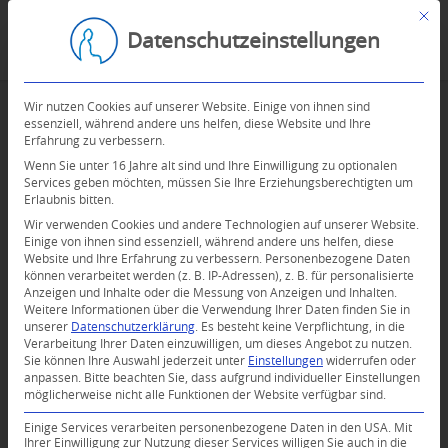
Mit d
Datenschutzeinstellungen
Wir nutzen Cookies auf unserer Website. Einige von ihnen sind
essenziell, während andere uns helfen, diese Website und Ihre
Erfahrung zu verbessern.
Wenn Sie unter 16 Jahre alt sind und Ihre Einwilligung zu optionalen
Services geben möchten, müssen Sie Ihre Erziehungsberechtigten um
Erlaubnis bitten.
Wir verwenden Cookies und andere Technologien auf unserer Website.
Einige von ihnen sind essenziell, während andere uns helfen, diese
Website und Ihre Erfahrung zu verbessern.
Personenbezogene Daten
können verarbeitet werden (z. B. IP-Adressen), z. B. für personalisierte
Anzeigen und Inhalte oder die Messung von Anzeigen und Inhalten.
0
Weitere Informationen über die Verwendung Ihrer Daten finden Sie in
unserer
Datenschutzerklärung
.
Es besteht keine Verpflichtung, in die
Verarbeitung Ihrer Daten einzuwilligen, um dieses Angebot zu nutzen.
KOMMENTARE
Sie können Ihre Auswahl jederzeit unter
Einstellungen
widerrufen oder
anpassen.
Bitte beachten Sie, dass aufgrund individueller Einstellungen
Dein Kommentar
möglicherweise nicht alle Funktionen der Website verfügbar sind.
An Diskussion beteiligen?
Einige Services verarbeiten personenbezogene Daten in den USA. Mit
Hinterlassen Sie uns Ihren Kommentar!
Ihrer Einwilligung zur Nutzung dieser Services willigen Sie auch in die