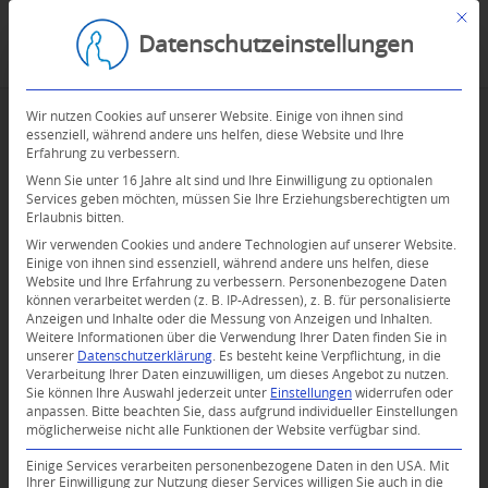
Mit d
Datenschutzeinstellungen
Wir nutzen Cookies auf unserer Website. Einige von ihnen sind
essenziell, während andere uns helfen, diese Website und Ihre
Erfahrung zu verbessern.
Wenn Sie unter 16 Jahre alt sind und Ihre Einwilligung zu optionalen
Services geben möchten, müssen Sie Ihre Erziehungsberechtigten um
Erlaubnis bitten.
Wir verwenden Cookies und andere Technologien auf unserer Website.
Einige von ihnen sind essenziell, während andere uns helfen, diese
Website und Ihre Erfahrung zu verbessern.
Personenbezogene Daten
können verarbeitet werden (z. B. IP-Adressen), z. B. für personalisierte
Anzeigen und Inhalte oder die Messung von Anzeigen und Inhalten.
0
Weitere Informationen über die Verwendung Ihrer Daten finden Sie in
unserer
Datenschutzerklärung
.
Es besteht keine Verpflichtung, in die
Verarbeitung Ihrer Daten einzuwilligen, um dieses Angebot zu nutzen.
KOMMENTARE
Sie können Ihre Auswahl jederzeit unter
Einstellungen
widerrufen oder
anpassen.
Bitte beachten Sie, dass aufgrund individueller Einstellungen
Dein Kommentar
möglicherweise nicht alle Funktionen der Website verfügbar sind.
An Diskussion beteiligen?
Einige Services verarbeiten personenbezogene Daten in den USA. Mit
Hinterlassen Sie uns Ihren Kommentar!
Ihrer Einwilligung zur Nutzung dieser Services willigen Sie auch in die