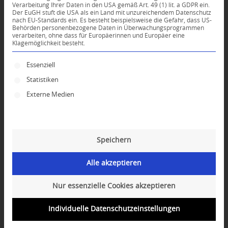
Verarbeitung Ihrer Daten in den USA gemäß Art. 49 (1) lit. a GDPR ein.
Der EuGH stuft die USA als ein Land mit unzureichendem Datenschutz
*
nach EU-Standards ein. Es besteht beispielsweise die Gefahr, dass US-
Name
Behörden personenbezogene Daten in Überwachungsprogrammen
verarbeiten, ohne dass für Europäerinnen und Europäer eine
Klagemöglichkeit besteht.
*
E-Mail-Adresse
Es folgt eine Liste der Service-Gruppen, für die ei
Essenziell
Statistiken
Website
Externe Medien
Speichern
Alle akzeptieren
Nur essenzielle Cookies akzeptieren
Individuelle Datenschutzeinstellungen