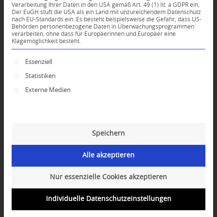
Verarbeitung Ihrer Daten in den USA gemäß Art. 49 (1) lit. a GDPR ein.
Der EuGH stuft die USA als ein Land mit unzureichendem Datenschutz
0
nach EU-Standards ein. Es besteht beispielsweise die Gefahr, dass US-
Behörden personenbezogene Daten in Überwachungsprogrammen
verarbeiten, ohne dass für Europäerinnen und Europäer eine
Klagemöglichkeit besteht.
KOMMENTARE
Dein Kommentar
Es folgt eine Liste der Service-Gruppen, für die ei
Essenziell
Statistiken
An Diskussion beteiligen?
Hinterlassen Sie uns Ihren Kommentar!
Externe Medien
*
Name
Speichern
*
E-Mail-Adresse
Alle akzeptieren
Website
Nur essenzielle Cookies akzeptieren
Individuelle Datenschutzeinstellungen