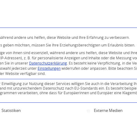
Programm
Über uns
Buddhismus
Kostenlose 
 während andere uns helfen, diese Website und Ihre Erfahrung zu verbessern.
ices geben möchten, müssen Sie Ihre Erziehungsberechtigten um Erlaubnis bitten.
e von ihnen sind essenziell, während andere uns helfen, diese Website und Ihr
P-Adressen), z. B. für personalisierte Anzeigen und Inhalte oder die Messung v
en Sie in unserer
Datenschutzerklärung
.
Es besteht keine Verpflichtung, in die V
uswahl jederzeit unter
Einstellungen
widerrufen oder anpassen.
Bitte beachten S
der Website verfügbar sind.
inwilligung zur Nutzung dieser Services willigen Sie auch in die Verarbeitung Ih
n Land mit unzureichendem Datenschutz nach EU-Standards ein. Es besteht beispie
ammen verarbeiten, ohne dass für Europäerinnen und Europäer eine Klagemög
ine Einwilligung erteilt werden kann. Die erste Servi
Statistiken
Externe Medien