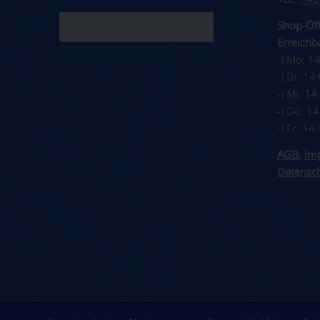
Shop-Öff
Erreichba
-) Mo: 1
-) Di: 1
-) Mi: 1
-) Do: 1
-) Fr: 1
AGB
,
Im
Datensc