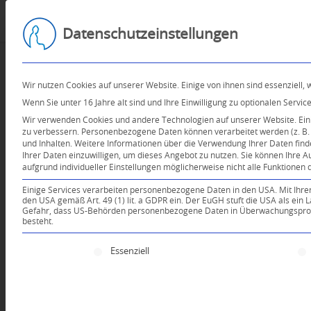
Datenschutzeinstellungen
Wir nutzen Cookies auf unserer Website. Einige von ihnen sind essenziell,
Wenn Sie unter 16 Jahre alt sind und Ihre Einwilligung zu optionalen Serv
Wir verwenden Cookies und andere Technologien auf unserer Website. Einig
zu verbessern.
Personenbezogene Daten können verarbeitet werden (z. B. I
und Inhalten.
Weitere Informationen über die Verwendung Ihrer Daten find
Ihrer Daten einzuwilligen, um dieses Angebot zu nutzen.
Sie können Ihre A
aufgrund individueller Einstellungen möglicherweise nicht alle Funktionen 
Einige Services verarbeiten personenbezogene Daten in den USA. Mit Ihrer E
den USA gemäß Art. 49 (1) lit. a GDPR ein. Der EuGH stuft die USA als ei
Gefahr, dass US-Behörden personenbezogene Daten in Überwachungsprogr
besteht.
Es folgt eine Liste der Service-Gruppen, für die e
Essenziell