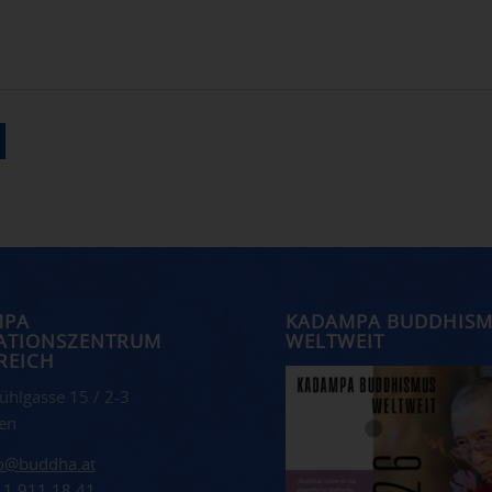
MPA
KADAMPA BUDDHIS
ATIONSZENTRUM
WELTWEIT
REICH
ühlgasse 15 / 2-3
en
fo@buddha.at
 1 911 18 41