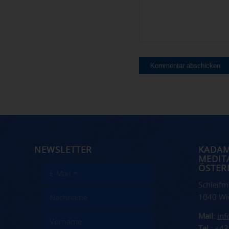
NEWSLETTER
KADA
MEDIT
ÖSTER
Schleifm
1040 Wi
Mail:
in
Tel.:
+43