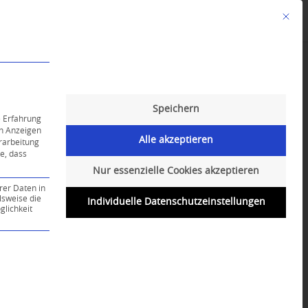
Mit die
Angebote
Kalender
English-Class
Speichern
e Erfahrung
on Anzeigen
Alle akzeptieren
erarbeitung
ie, dass
Nur essenzielle Cookies akzeptieren
rer Daten in
lsweise die
Individuelle Datenschutzeinstellungen
lichkeit
ce-Gruppe ist essenziell und kann nicht abgewählt werd