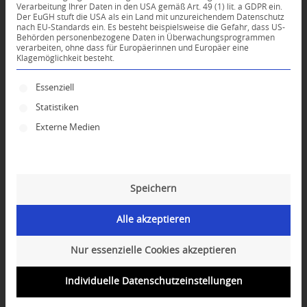
Verarbeitung Ihrer Daten in den USA gemäß Art. 49 (1) lit. a GDPR ein.
Der EuGH stuft die USA als ein Land mit unzureichendem Datenschutz
0
nach EU-Standards ein. Es besteht beispielsweise die Gefahr, dass US-
Behörden personenbezogene Daten in Überwachungsprogrammen
verarbeiten, ohne dass für Europäerinnen und Europäer eine
Klagemöglichkeit besteht.
KOMMENTARE
Dein Kommentar
Es folgt eine Liste der Service-Gruppen, für die ei
Essenziell
Statistiken
An Diskussion beteiligen?
Hinterlassen Sie uns Ihren Kommentar!
Externe Medien
*
Name
Speichern
*
E-Mail-Adresse
Alle akzeptieren
Website
Nur essenzielle Cookies akzeptieren
Individuelle Datenschutzeinstellungen