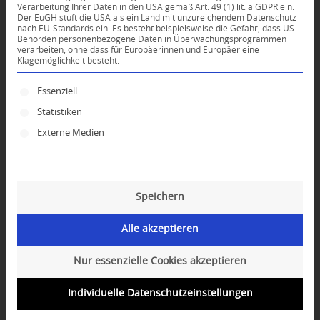
Verarbeitung Ihrer Daten in den USA gemäß Art. 49 (1) lit. a GDPR ein.
Der EuGH stuft die USA als ein Land mit unzureichendem Datenschutz
0
nach EU-Standards ein. Es besteht beispielsweise die Gefahr, dass US-
Behörden personenbezogene Daten in Überwachungsprogrammen
verarbeiten, ohne dass für Europäerinnen und Europäer eine
Klagemöglichkeit besteht.
KOMMENTARE
Dein Kommentar
Es folgt eine Liste der Service-Gruppen, für die ei
Essenziell
Statistiken
An Diskussion beteiligen?
Hinterlassen Sie uns Ihren Kommentar!
Externe Medien
*
Name
Speichern
*
E-Mail-Adresse
Alle akzeptieren
Website
Nur essenzielle Cookies akzeptieren
Individuelle Datenschutzeinstellungen