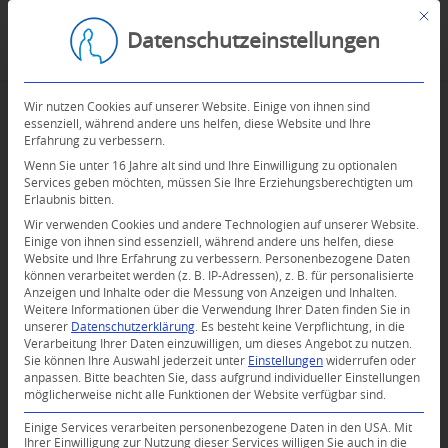
Mit d
Datenschutzeinstellungen
Wir nutzen Cookies auf unserer Website. Einige von ihnen sind
essenziell, während andere uns helfen, diese Website und Ihre
Erfahrung zu verbessern.
Wenn Sie unter 16 Jahre alt sind und Ihre Einwilligung zu optionalen
Services geben möchten, müssen Sie Ihre Erziehungsberechtigten um
Erlaubnis bitten.
Wir verwenden Cookies und andere Technologien auf unserer Website.
Einige von ihnen sind essenziell, während andere uns helfen, diese
Website und Ihre Erfahrung zu verbessern.
Personenbezogene Daten
können verarbeitet werden (z. B. IP-Adressen), z. B. für personalisierte
Anzeigen und Inhalte oder die Messung von Anzeigen und Inhalten.
0
Weitere Informationen über die Verwendung Ihrer Daten finden Sie in
unserer
Datenschutzerklärung
.
Es besteht keine Verpflichtung, in die
Verarbeitung Ihrer Daten einzuwilligen, um dieses Angebot zu nutzen.
KOMMENTARE
Sie können Ihre Auswahl jederzeit unter
Einstellungen
widerrufen oder
anpassen.
Bitte beachten Sie, dass aufgrund individueller Einstellungen
Dein Kommentar
möglicherweise nicht alle Funktionen der Website verfügbar sind.
An Diskussion beteiligen?
Einige Services verarbeiten personenbezogene Daten in den USA. Mit
Hinterlassen Sie uns Ihren Kommentar!
Ihrer Einwilligung zur Nutzung dieser Services willigen Sie auch in die