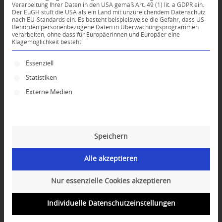
Verarbeitung Ihrer Daten in den USA gemäß Art. 49 (1) lit. a GDPR ein.
Der EuGH stuft die USA als ein Land mit unzureichendem Datenschutz
*
nach EU-Standards ein. Es besteht beispielsweise die Gefahr, dass US-
Name
Behörden personenbezogene Daten in Überwachungsprogrammen
verarbeiten, ohne dass für Europäerinnen und Europäer eine
Klagemöglichkeit besteht.
*
E-Mail-Adresse
Es folgt eine Liste der Service-Gruppen, für die ei
Essenziell
Statistiken
Website
Externe Medien
Speichern
Alle akzeptieren
Nur essenzielle Cookies akzeptieren
Individuelle Datenschutzeinstellungen