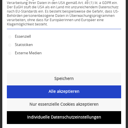
Verarbeitung Ihrer Daten in den USA gemäß Art. 49 (1) lit. a GDPR ein.
Der EuGH stuft die USA als ein Land mit unzureichendem Datenschutz
0
nach EU-Standards ein. Es besteht beispielsweise die Gefahr, dass US-
Behörden personenbezogene Daten in Überwachungsprogrammen
verarbeiten, ohne dass für Europäerinnen und Europäer eine
Klagemöglichkeit besteht.
KOMMENTARE
Dein Kommentar
Es folgt eine Liste der Service-Gruppen, für die ei
Essenziell
Statistiken
An Diskussion beteiligen?
Hinterlassen Sie uns Ihren Kommentar!
Externe Medien
*
Name
Speichern
*
E-Mail-Adresse
Alle akzeptieren
Website
Nur essenzielle Cookies akzeptieren
Individuelle Datenschutzeinstellungen