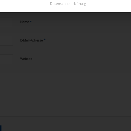
Datenschutzerklärung
Kommentar!
*
Name
*
E-Mail-Adresse
Website