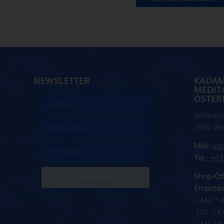
NEWSLETTER
KADA
MEDIT
ÖSTER
Schleifm
1040 Wi
Mail:
in
Tel.:
+43
Shop-Öff
Erreichba
-) Mo: 1
-) Di: 1