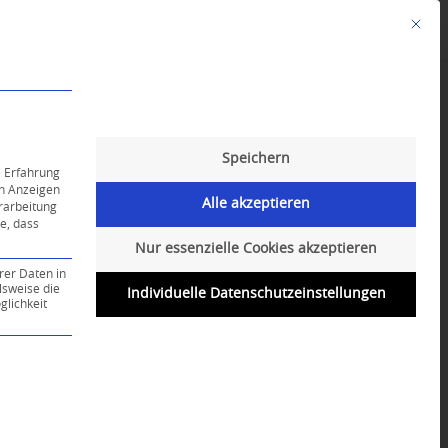
Mit die
Angebote
Kalender
English-Class
Speichern
e Erfahrung
on Anzeigen
Alle akzeptieren
erarbeitung
ie, dass
Nur essenzielle Cookies akzeptieren
rer Daten in
lsweise die
Individuelle Datenschutzeinstellungen
lichkeit
ce-Gruppe ist essenziell und kann nicht abgewählt werd