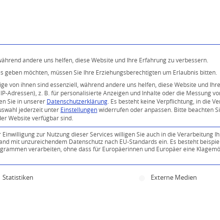
Programm
Über uns
Buddhismus
Kostenlose 
 während andere uns helfen, diese Website und Ihre Erfahrung zu verbessern.
ices geben möchten, müssen Sie Ihre Erziehungsberechtigten um Erlaubnis bitten.
e von ihnen sind essenziell, während andere uns helfen, diese Website und Ihr
P-Adressen), z. B. für personalisierte Anzeigen und Inhalte oder die Messung v
en Sie in unserer
Datenschutzerklärung
.
Es besteht keine Verpflichtung, in die V
uswahl jederzeit unter
Einstellungen
widerrufen oder anpassen.
Bitte beachten S
der Website verfügbar sind.
inwilligung zur Nutzung dieser Services willigen Sie auch in die Verarbeitung Ih
n Land mit unzureichendem Datenschutz nach EU-Standards ein. Es besteht beispie
ammen verarbeiten, ohne dass für Europäerinnen und Europäer eine Klagemög
0
ine Einwilligung erteilt werden kann. Die erste Servi
Statistiken
Externe Medien
KOMMENTARE