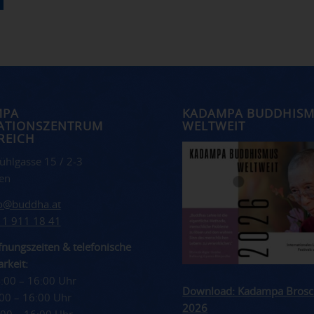
MPA
KADAMPA BUDDHIS
ATIONSZENTRUM
WELTWEIT
REICH
ühlgasse 15 / 2-3
en
fo@buddha.at
 1 911 18 41
nungszeiten & telefonische
rkeit:
4:00 – 16:00 Uhr
Download: Kadampa Brosc
4:00 – 16:00 Uhr
2026