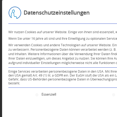
Datenschutzeinstellungen
Wir nutzen Cookies auf unserer Website. Einige von ihnen sind essenziell,
Wenn Sie unter 16 Jahre alt sind und Ihre Einwilligung zu optionalen Serv
Wir verwenden Cookies und andere Technologien auf unserer Website. Einig
zu verbessern.
Personenbezogene Daten können verarbeitet werden (z. B. I
und Inhalten.
Weitere Informationen über die Verwendung Ihrer Daten find
Ihrer Daten einzuwilligen, um dieses Angebot zu nutzen.
Sie können Ihre A
aufgrund individueller Einstellungen möglicherweise nicht alle Funktionen 
Einige Services verarbeiten personenbezogene Daten in den USA. Mit Ihrer E
den USA gemäß Art. 49 (1) lit. a GDPR ein. Der EuGH stuft die USA als ei
Gefahr, dass US-Behörden personenbezogene Daten in Überwachungsprogr
besteht.
Es folgt eine Liste der Service-Gruppen, für die e
Essenziell
Dein Kommentar