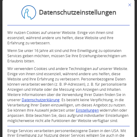
Mit d
Datenschutzeinstellungen
Wir nutzen Cookies auf unserer Website. Einige von ihnen sind
essenziell, während andere uns helfen, diese Website und Ihre
Erfahrung zu verbessern.
Wenn Sie unter 16 Jahre alt sind und Ihre Einwilligung zu optionalen
Services geben möchten, müssen Sie Ihre Erziehungsberechtigten um
Erlaubnis bitten.
Wir verwenden Cookies und andere Technologien auf unserer Website.
Einige von ihnen sind essenziell, während andere uns helfen, diese
Website und Ihre Erfahrung zu verbessern.
Personenbezogene Daten
können verarbeitet werden (z. B. IP-Adressen), z. B. für personalisierte
Anzeigen und Inhalte oder die Messung von Anzeigen und Inhalten.
0
Weitere Informationen über die Verwendung Ihrer Daten finden Sie in
unserer
Datenschutzerklärung
.
Es besteht keine Verpflichtung, in die
Verarbeitung Ihrer Daten einzuwilligen, um dieses Angebot zu nutzen.
KOMMENTARE
Sie können Ihre Auswahl jederzeit unter
Einstellungen
widerrufen oder
anpassen.
Bitte beachten Sie, dass aufgrund individueller Einstellungen
Dein Kommentar
möglicherweise nicht alle Funktionen der Website verfügbar sind.
An Diskussion beteiligen?
Einige Services verarbeiten personenbezogene Daten in den USA. Mit
Hinterlassen Sie uns Ihren Kommentar!
Ihrer Einwilligung zur Nutzung dieser Services willigen Sie auch in die