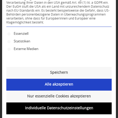
Verarbeitung Ihrer Daten in den USA gemäß Art. 49 (1) lit. a GDPR ein.
Der EuGH stuft die USA als ein Land mit unzureichendem Datenschutz
*
nach EU-Standards ein. Es besteht beispielsweise die Gefahr, dass US-
Name
Behörden personenbezogene Daten in Überwachungsprogrammen
verarbeiten, ohne dass für Europäerinnen und Europäer eine
Klagemöglichkeit besteht.
*
E-Mail-Adresse
Es folgt eine Liste der Service-Gruppen, für die ei
Essenziell
Statistiken
Website
Externe Medien
Speichern
Alle akzeptieren
Nur essenzielle Cookies akzeptieren
Individuelle Datenschutzeinstellungen