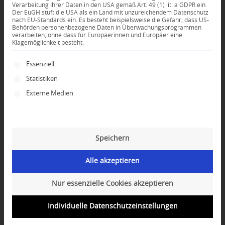
Verarbeitung Ihrer Daten in den USA gemäß Art. 49 (1) lit. a GDPR ein.
Dein Kommentar
Der EuGH stuft die USA als ein Land mit unzureichendem Datenschutz
nach EU-Standards ein. Es besteht beispielsweise die Gefahr, dass US-
Behörden personenbezogene Daten in Überwachungsprogrammen
An Diskussion beteiligen?
verarbeiten, ohne dass für Europäerinnen und Europäer eine
Hinterlassen Sie uns Ihren Kommentar!
Klagemöglichkeit besteht.
Es folgt eine Liste der Service-Gruppen, für die ei
*
Name
Essenziell
Statistiken
Externe Medien
*
E-Mail-Adresse
Website
Speichern
Alle akzeptieren
Nur essenzielle Cookies akzeptieren
Individuelle Datenschutzeinstellungen