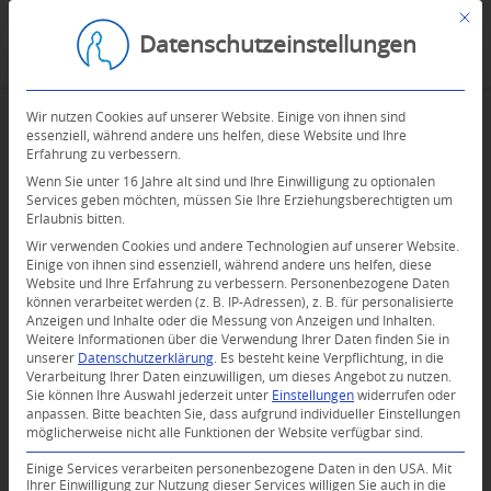
Mit d
Datenschutzeinstellungen
Wir nutzen Cookies auf unserer Website. Einige von ihnen sind
essenziell, während andere uns helfen, diese Website und Ihre
ENTDECKE DEINE
Erfahrung zu verbessern.
Wenn Sie unter 16 Jahre alt sind und Ihre Einwilligung zu optionalen
REINE NATUR
Services geben möchten, müssen Sie Ihre Erziehungsberechtigten um
Erlaubnis bitten.
Wir verwenden Cookies und andere Technologien auf unserer Website.
Wochenendretreat für Einsteiger
Einige von ihnen sind essenziell, während andere uns helfen, diese
und Fortgeschrittene
mit Gen
Website und Ihre Erfahrung zu verbessern.
Personenbezogene Daten
Palden
können verarbeitet werden (z. B. IP-Adressen), z. B. für personalisierte
Anzeigen und Inhalte oder die Messung von Anzeigen und Inhalten.
Unser modernes Leben ist hektisch und
Weitere Informationen über die Verwendung Ihrer Daten finden Sie in
unserer
Datenschutzerklärung
.
Es besteht keine Verpflichtung, in die
kompliziert, voller Ablenkungen und wir
Verarbeitung Ihrer Daten einzuwilligen, um dieses Angebot zu nutzen.
haben uns mittlerweile daran gewöhnt, von
Sie können Ihre Auswahl jederzeit unter
Einstellungen
widerrufen oder
anpassen.
Bitte beachten Sie, dass aufgrund individueller Einstellungen
der Außenwelt stimuliert zu werden. So fällt es
möglicherweise nicht alle Funktionen der Website verfügbar sind.
uns schwer, allein und still zu sein – die Ruhe
unseres eigenen Geistes zu genießen.
Einige Services verarbeiten personenbezogene Daten in den USA. Mit
Ihrer Einwilligung zur Nutzung dieser Services willigen Sie auch in die