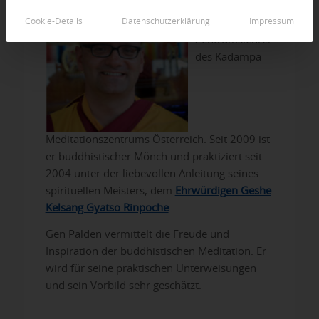
Gen Kelsang
Cookie-Details
Datenschutzerklärung
Impressum
Palden
ist
Zentrumslehrer
des Kadampa
Meditationszentrums Österreich. Seit 2009 ist
er buddhistischer Mönch und praktiziert seit
2004 unter der liebevollen Anleitung seines
spirituellen Meisters, dem
Ehrwürdigen Geshe
Kelsang Gyatso Rinpoche
.
Gen Palden vermittelt die Freude und
Inspiration der buddhistischen Meditation. Er
wird für seine praktischen Unterweisungen
und sein Vorbild sehr geschätzt.