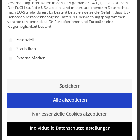
Verarbeitung Ihrer Daten in den USA gemäß Art. 49 (1) lit. a GDPR ein.
In diesem Wochenendretreat lernen wir
Der EuGH stuft die USA als ein Land mit unzureichendem Datenschutz
kraftvolle Meditationen aus der Mahamudra
nach EU-Standards ein. Es besteht beispielsweise die Gefahr, dass US-
Behörden personenbezogene Daten in Überwachungsprogrammen
Überlieferung, die uns in die Stille und
verarbeiten, ohne dass für Europäerinnen und Europäer eine
Klagemöglichkeit besteht.
Reinheit unseres eigenen Geistes führen.
Es folgt eine Liste der Service-Gruppen, für die ei
Lernen Sie:
Essenziell
– mehr Konzentration und Fokus zu
Statistiken
entwickeln,
Externe Medien
– unsere schmerzhafte Gefühle los zu lassen.
– Ihre Meditationspraxis zu verbessern und zu
genießen,
Speichern
Die Sitzungen bestehen aus Erklärungen,
angeleiteten Meditationen und der
Alle akzeptieren
Möglichkeit, Fragen zu stellen. Das Retreat ist
sowohl für Einsteiger als auch für
Nur essenzielle Cookies akzeptieren
Fortgeschrittene geeignet.
Individuelle Datenschutzeinstellungen
Der Meditationslehrer