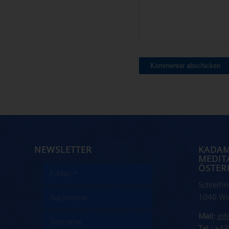
NEWSLETTER
KADA
MEDIT
ÖSTER
Schleifm
1040 Wi
Mail:
in
Tel.:
+43