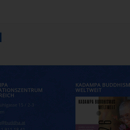
MPA
KADAMPA BUDDHIS
ATIONSZENTRUM
WELTWEIT
REICH
ühlgasse 15 / 2-3
en
fo@buddha.at
 1 911 18 41