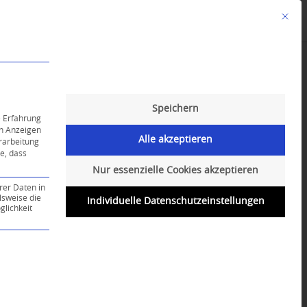
Mit die
Angebote
Kalender
English-Class
Speichern
e Erfahrung
on Anzeigen
Alle akzeptieren
erarbeitung
ie, dass
Nur essenzielle Cookies akzeptieren
rer Daten in
lsweise die
Individuelle Datenschutzeinstellungen
lichkeit
ce-Gruppe ist essenziell und kann nicht abgewählt werd