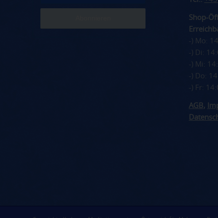
Shop-Öff
Erreichba
-) Mo: 1
-) Di: 1
-) Mi: 1
-) Do: 1
-) Fr: 1
AGB
,
Im
Datensc