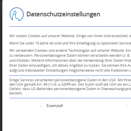
Datenschutzeinstellungen
Wir nutzen Cookies auf unserer Website. Einige von ihnen sind essenziell,
Wenn Sie unter 16 Jahre alt sind und Ihre Einwilligung zu optionalen Serv
Wir verwenden Cookies und andere Technologien auf unserer Website. Einig
zu verbessern.
Personenbezogene Daten können verarbeitet werden (z. B. I
und Inhalten.
Weitere Informationen über die Verwendung Ihrer Daten find
Ihrer Daten einzuwilligen, um dieses Angebot zu nutzen.
Sie können Ihre A
aufgrund individueller Einstellungen möglicherweise nicht alle Funktionen 
Einige Services verarbeiten personenbezogene Daten in den USA. Mit Ihrer E
den USA gemäß Art. 49 (1) lit. a GDPR ein. Der EuGH stuft die USA als ei
Gefahr, dass US-Behörden personenbezogene Daten in Überwachungsprogr
besteht.
Es folgt eine Liste der Service-Gruppen, für die e
Essenziell