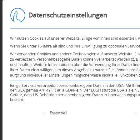
Datenschutzeinstellungen
Wir nutzen Cookies auf unserer Website. Einige von ihnen sind essenziell,
Wenn Sie unter 16 Jahre alt sind und Ihre Einwilligung zu optionalen Serv
Wir verwenden Cookies und andere Technologien auf unserer Website. Einig
zu verbessern.
Personenbezogene Daten können verarbeitet werden (z. B. I
und Inhalten.
Weitere Informationen über die Verwendung Ihrer Daten find
Ihrer Daten einzuwilligen, um dieses Angebot zu nutzen.
Sie können Ihre A
aufgrund individueller Einstellungen möglicherweise nicht alle Funktionen 
Einige Services verarbeiten personenbezogene Daten in den USA. Mit Ihrer E
den USA gemäß Art. 49 (1) lit. a GDPR ein. Der EuGH stuft die USA als ei
Gefahr, dass US-Behörden personenbezogene Daten in Überwachungsprogr
besteht.
Es folgt eine Liste der Service-Gruppen, für die e
Essenziell
Dein Kommentar