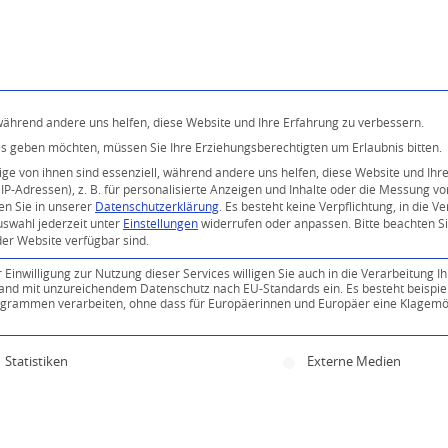
Programm
Über uns
Buddhismus
Kostenlose 
 während andere uns helfen, diese Website und Ihre Erfahrung zu verbessern.
ices geben möchten, müssen Sie Ihre Erziehungsberechtigten um Erlaubnis bitten.
e von ihnen sind essenziell, während andere uns helfen, diese Website und Ihr
P-Adressen), z. B. für personalisierte Anzeigen und Inhalte oder die Messung v
en Sie in unserer
Datenschutzerklärung
.
Es besteht keine Verpflichtung, in die V
uswahl jederzeit unter
Einstellungen
widerrufen oder anpassen.
Bitte beachten S
der Website verfügbar sind.
inwilligung zur Nutzung dieser Services willigen Sie auch in die Verarbeitung Ih
n Land mit unzureichendem Datenschutz nach EU-Standards ein. Es besteht beispie
ammen verarbeiten, ohne dass für Europäerinnen und Europäer eine Klagemög
0
ine Einwilligung erteilt werden kann. Die erste Servi
Statistiken
Externe Medien
KOMMENTARE