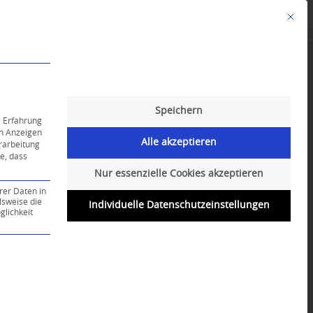
Mit die
Angebote
Kalender
English-Class
Speichern
e Erfahrung
on Anzeigen
Alle akzeptieren
erarbeitung
ie, dass
Nur essenzielle Cookies akzeptieren
rer Daten in
lsweise die
Individuelle Datenschutzeinstellungen
lichkeit
ce-Gruppe ist essenziell und kann nicht abgewählt werd