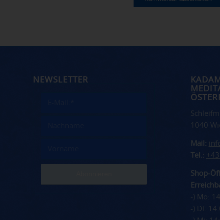
NEWSLETTER
KADA
MEDIT
ÖSTER
Schleifm
1040 Wi
Mail:
in
Tel.:
+43
Shop-Öff
Erreichba
-) Mo: 1
-) Di: 1