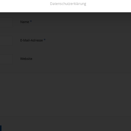
Datenschutzerklärung
Kommentar!
*
Name
*
E-Mail-Adresse
Website