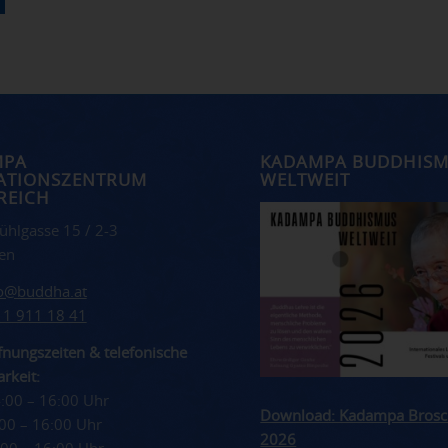
MPA
KADAMPA BUDDHIS
ATIONSZENTRUM
WELTWEIT
REICH
ühlgasse 15 / 2-3
en
fo@buddha.at
 1 911 18 41
nungszeiten & telefonische
rkeit:
4:00 – 16:00 Uhr
Download: Kadampa Brosc
4:00 – 16:00 Uhr
2026