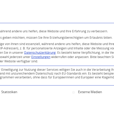
Programm
Über uns
Buddhismus
Kostenlose 
 während andere uns helfen, diese Website und Ihre Erfahrung zu verbessern.
ices geben möchten, müssen Sie Ihre Erziehungsberechtigten um Erlaubnis bitten.
e von ihnen sind essenziell, während andere uns helfen, diese Website und Ihr
P-Adressen), z. B. für personalisierte Anzeigen und Inhalte oder die Messung v
en Sie in unserer
Datenschutzerklärung
.
Es besteht keine Verpflichtung, in die V
uswahl jederzeit unter
Einstellungen
widerrufen oder anpassen.
Bitte beachten S
der Website verfügbar sind.
inwilligung zur Nutzung dieser Services willigen Sie auch in die Verarbeitung Ih
0
n Land mit unzureichendem Datenschutz nach EU-Standards ein. Es besteht beispie
ammen verarbeiten, ohne dass für Europäerinnen und Europäer eine Klagemög
KOMMENTARE
ine Einwilligung erteilt werden kann. Die erste Servi
Statistiken
Externe Medien
Kommentar!