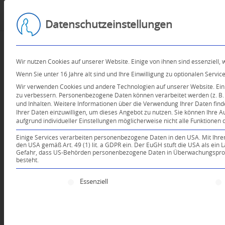
Datenschutzeinstellungen
Wir nutzen Cookies auf unserer Website. Einige von ihnen sind essenziell,
Wenn Sie unter 16 Jahre alt sind und Ihre Einwilligung zu optionalen Serv
Wir verwenden Cookies und andere Technologien auf unserer Website. Einig
zu verbessern.
Personenbezogene Daten können verarbeitet werden (z. B. I
und Inhalten.
Weitere Informationen über die Verwendung Ihrer Daten find
Ihrer Daten einzuwilligen, um dieses Angebot zu nutzen.
Sie können Ihre A
aufgrund individueller Einstellungen möglicherweise nicht alle Funktionen 
Einige Services verarbeiten personenbezogene Daten in den USA. Mit Ihrer E
den USA gemäß Art. 49 (1) lit. a GDPR ein. Der EuGH stuft die USA als ei
Gefahr, dass US-Behörden personenbezogene Daten in Überwachungsprogr
besteht.
Es folgt eine Liste der Service-Gruppen, für die e
Essenziell
Dein Kommentar
An Diskussion beteiligen?
Hinterlassen Sie uns Ihren 