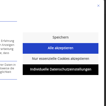
Mit die
Angebote
Kalender
English-Class
Speichern
e Erfahrung
on Anzeigen
Alle akzeptieren
erarbeitung
ie, dass
Nur essenzielle Cookies akzeptieren
rer Daten in
lsweise die
Individuelle Datenschutzeinstellungen
lichkeit
ce-Gruppe ist essenziell und kann nicht abgewählt werd