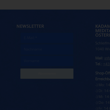
NEWSLETTER
KADA
MEDIT
ÖSTER
Schleifm
1040 Wi
Mail:
in
Tel.:
+43
Shop-Öff
Erreichba
-) Mo: 1
-) Di: 1
-) Mi: 1
-) Do: 1
-) Fr: 1