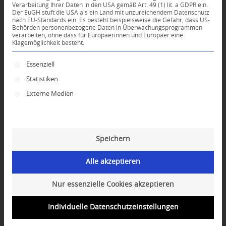
Verarbeitung Ihrer Daten in den USA gemäß Art. 49 (1) lit. a GDPR ein.
Dein Kommentar
Der EuGH stuft die USA als ein Land mit unzureichendem Datenschutz
nach EU-Standards ein. Es besteht beispielsweise die Gefahr, dass US-
Behörden personenbezogene Daten in Überwachungsprogrammen
An Diskussion beteiligen?
verarbeiten, ohne dass für Europäerinnen und Europäer eine
Hinterlassen Sie uns Ihren Kommentar!
Klagemöglichkeit besteht.
Es folgt eine Liste der Service-Gruppen, für die ei
*
Name
Essenziell
Statistiken
Externe Medien
*
E-Mail-Adresse
Website
Speichern
Alle akzeptieren
Nur essenzielle Cookies akzeptieren
Individuelle Datenschutzeinstellungen