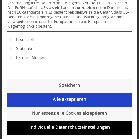
Verarbeitung Ihrer Daten in den USA gemäß Art. 49 (1) lit. a GDPR ein.
Der EuGH stuft die USA als ein Land mit unzureichendem Datenschutz
0
nach EU-Standards ein. Es besteht beispielsweise die Gefahr, dass US-
Behörden personenbezogene Daten in Überwachungsprogrammen
verarbeiten, ohne dass für Europäerinnen und Europäer eine
Klagemöglichkeit besteht.
KOMMENTARE
Dein Kommentar
Es folgt eine Liste der Service-Gruppen, für die ei
Essenziell
Statistiken
An Diskussion beteiligen?
Hinterlassen Sie uns Ihren Kommentar!
Externe Medien
*
Name
Speichern
*
E-Mail-Adresse
Alle akzeptieren
Website
Nur essenzielle Cookies akzeptieren
Individuelle Datenschutzeinstellungen