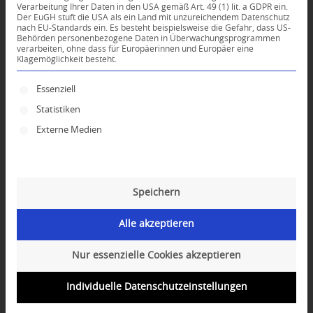
Verarbeitung Ihrer Daten in den USA gemäß Art. 49 (1) lit. a GDPR ein.
KOMMENTARE
Der EuGH stuft die USA als ein Land mit unzureichendem Datenschutz
nach EU-Standards ein. Es besteht beispielsweise die Gefahr, dass US-
Dein Kommentar
Behörden personenbezogene Daten in Überwachungsprogrammen
verarbeiten, ohne dass für Europäerinnen und Europäer eine
Klagemöglichkeit besteht.
An Diskussion beteiligen?
Hinterlassen Sie uns Ihren Kommentar!
Es folgt eine Liste der Service-Gruppen, für die ei
Essenziell
*
Name
Statistiken
Externe Medien
*
E-Mail-Adresse
Speichern
Website
Alle akzeptieren
Nur essenzielle Cookies akzeptieren
Individuelle Datenschutzeinstellungen