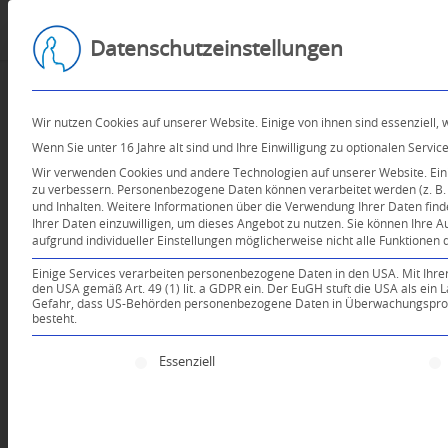
Datenschutzeinstellungen
Wir nutzen Cookies auf unserer Website. Einige von ihnen sind essenziell,
Wenn Sie unter 16 Jahre alt sind und Ihre Einwilligung zu optionalen Serv
Wir verwenden Cookies und andere Technologien auf unserer Website. Einig
zu verbessern.
Personenbezogene Daten können verarbeitet werden (z. B. I
und Inhalten.
Weitere Informationen über die Verwendung Ihrer Daten find
Ihrer Daten einzuwilligen, um dieses Angebot zu nutzen.
Sie können Ihre A
aufgrund individueller Einstellungen möglicherweise nicht alle Funktionen 
Einige Services verarbeiten personenbezogene Daten in den USA. Mit Ihrer E
den USA gemäß Art. 49 (1) lit. a GDPR ein. Der EuGH stuft die USA als ei
Gefahr, dass US-Behörden personenbezogene Daten in Überwachungsprogr
besteht.
Es folgt eine Liste der Service-Gruppen, für die e
Essenziell