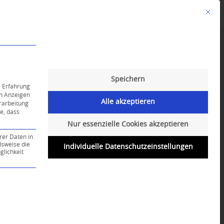
Mit die
Angebote
Kalender
English-Class
Speichern
e Erfahrung
on Anzeigen
Alle akzeptieren
erarbeitung
ie, dass
Nur essenzielle Cookies akzeptieren
rer Daten in
lsweise die
Individuelle Datenschutzeinstellungen
lichkeit
ce-Gruppe ist essenziell und kann nicht abgewählt werd