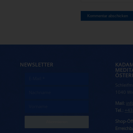
NEWSLETTER
KADA
MEDIT
ÖSTER
Schleifm
1040 Wi
Mail:
in
Tel.:
+43
Shop-Öff
Erreichba