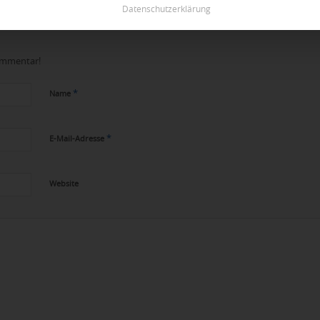
Datenschutzerklärung
Kommentar!
*
Name
*
E-Mail-Adresse
Website