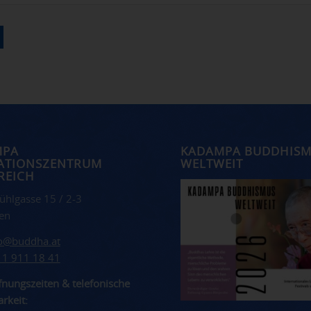
MPA
KADAMPA BUDDHIS
ATIONSZENTRUM
WELTWEIT
REICH
ühlgasse 15 / 2-3
en
fo@buddha.at
 1 911 18 41
nungszeiten & telefonische
rkeit: