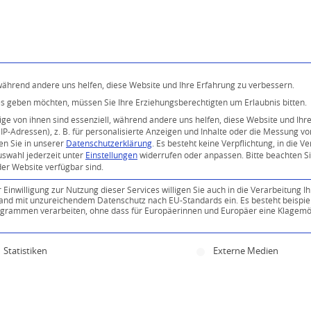
Programm
Über uns
Buddhismus
Kostenlose 
 während andere uns helfen, diese Website und Ihre Erfahrung zu verbessern.
ices geben möchten, müssen Sie Ihre Erziehungsberechtigten um Erlaubnis bitten.
e von ihnen sind essenziell, während andere uns helfen, diese Website und Ihr
P-Adressen), z. B. für personalisierte Anzeigen und Inhalte oder die Messung v
en Sie in unserer
Datenschutzerklärung
.
Es besteht keine Verpflichtung, in die V
uswahl jederzeit unter
Einstellungen
widerrufen oder anpassen.
Bitte beachten S
der Website verfügbar sind.
inwilligung zur Nutzung dieser Services willigen Sie auch in die Verarbeitung Ih
n Land mit unzureichendem Datenschutz nach EU-Standards ein. Es besteht beispie
ammen verarbeiten, ohne dass für Europäerinnen und Europäer eine Klagemög
ine Einwilligung erteilt werden kann. Die erste Servi
Statistiken
Externe Medien
0
KOMMENTARE