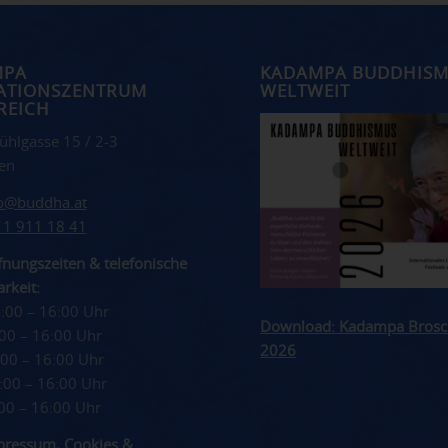
MPA
KADAMPA BUDDHIS
ATIONSZENTRUM
WELTWEIT
REICH
ühlgasse 15 / 2-3
en
fo@buddha.at
 1 911 18 41
nungszeiten & telefonische
rkeit:
4:00 – 16:00 Uhr
Download: Kadampa Brosc
4:00 – 16:00 Uhr
2026
4:00 – 16:00 Uhr
4:00 – 16:00 Uhr
4:00 – 16:00 Uhr
pressum
,
Cookies
&