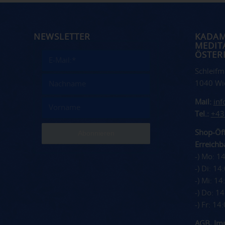
NEWSLETTER
KADA
MEDIT
ÖSTER
Schleifm
1040 Wi
Mail:
in
Tel.:
+43
Shop-Öff
Erreichba
-) Mo: 1
-) Di: 1
-) Mi: 1
-) Do: 1
-) Fr: 1
AGB
,
Im