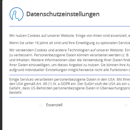
Datenschutzeinstellungen
Wir nutzen Cookies auf unserer Website. Einige von ihnen sind essenziell,
Wenn Sie unter 16 Jahre alt sind und Ihre Einwilligung zu optionalen Serv
Wir verwenden Cookies und andere Technologien auf unserer Website. Einig
zu verbessern.
Personenbezogene Daten können verarbeitet werden (z. B. I
und Inhalten.
Weitere Informationen über die Verwendung Ihrer Daten find
Ihrer Daten einzuwilligen, um dieses Angebot zu nutzen.
Sie können Ihre A
aufgrund individueller Einstellungen möglicherweise nicht alle Funktionen 
Einige Services verarbeiten personenbezogene Daten in den USA. Mit Ihrer E
den USA gemäß Art. 49 (1) lit. a GDPR ein. Der EuGH stuft die USA als ei
Gefahr, dass US-Behörden personenbezogene Daten in Überwachungsprogr
besteht.
Dein Kommentar
Es folgt eine Liste der Service-Gruppen, für die e
Essenziell
An Diskussion beteiligen?
Hinterlassen Sie uns Ihren 