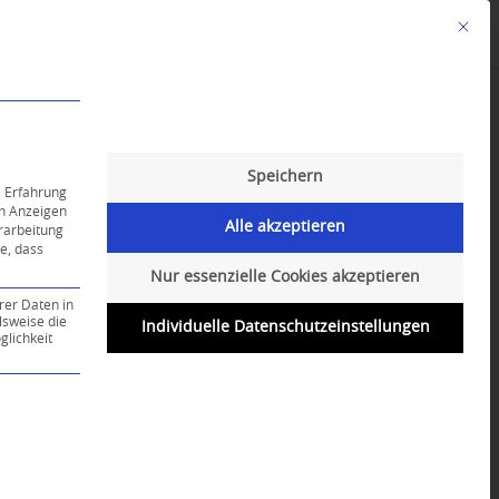
Mit die
Angebote
Kalender
English-Class
Speichern
e Erfahrung
on Anzeigen
Alle akzeptieren
erarbeitung
ie, dass
Nur essenzielle Cookies akzeptieren
rer Daten in
lsweise die
Individuelle Datenschutzeinstellungen
lichkeit
ce-Gruppe ist essenziell und kann nicht abgewählt werd