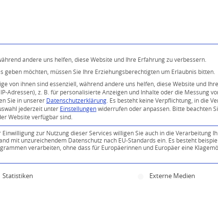
Programm
Über uns
Buddhismus
Kostenlose 
 während andere uns helfen, diese Website und Ihre Erfahrung zu verbessern.
ices geben möchten, müssen Sie Ihre Erziehungsberechtigten um Erlaubnis bitten.
e von ihnen sind essenziell, während andere uns helfen, diese Website und Ihr
P-Adressen), z. B. für personalisierte Anzeigen und Inhalte oder die Messung v
en Sie in unserer
Datenschutzerklärung
.
Es besteht keine Verpflichtung, in die V
uswahl jederzeit unter
Einstellungen
widerrufen oder anpassen.
Bitte beachten S
der Website verfügbar sind.
0
inwilligung zur Nutzung dieser Services willigen Sie auch in die Verarbeitung Ih
n Land mit unzureichendem Datenschutz nach EU-Standards ein. Es besteht beispie
KOMMENTARE
ammen verarbeiten, ohne dass für Europäerinnen und Europäer eine Klagemög
ine Einwilligung erteilt werden kann. Die erste Servi
Statistiken
Externe Medien
Kommentar!
*
Name