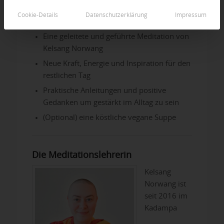
Cookie-Details
Datenschutzerklärung
Impressum
Was erwartet mich?
Eine geleitete und geführte Meditation von
Kelsang Norwang
Neue Kraft, Energie und Inspiration für den
restlichen Tag
Praktische Anleitungen und positive
Gedanken um gestärkt im Alltag zu sein
(Optional) eine köstliche vegane Suppe
Die Meditationslehrerin
Kelsang
Norwang ist
seit 2016 im
Kadampa