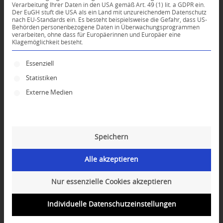
Mittagspause
Verarbeitung Ihrer Daten in den USA gemäß Art. 49 (1) lit. a GDPR ein.
Der EuGH stuft die USA als ein Land mit unzureichendem Datenschutz
donnerstags, 12:15 – 12:45 Uhr |
nach EU-Standards ein. Es besteht beispielsweise die Gefahr, dass US-
Behörden personenbezogene Daten in Überwachungsprogrammen
mit der buddhistischen Nonne
verarbeiten, ohne dass für Europäerinnen und Europäer eine
Kelsang Norwang
Klagemöglichkeit besteht.
Sie brauchen eine kurze Verschnaufpause
Es folgt eine Liste der Service-Gruppen, für die ei
Essenziell
vom Job, möchten ihre Batterien schnell
Statistiken
wieder aufladen oder Stress loslassen? Diese
Externe Medien
Mittagsmeditation mit der buddhistischen
Nonne Kelsang Norwang gibt Ihnen eine halbe
Stunde Zeit, um sich erneut zu finden und mit
positiven Gedanken und glücklich in den
Speichern
restlichen Tag zu starten!
Alle akzeptieren
Danach gibt es optional eine köstliche vegane
Suppe. Die Meditationen sind in sich
Nur essenzielle Cookies akzeptieren
geschlossen und eignen sich für
Anfänger:innen genauso wie für
Individuelle Datenschutzeinstellungen
Fortgeschrittene. Alle sind herzlich
willkommen!